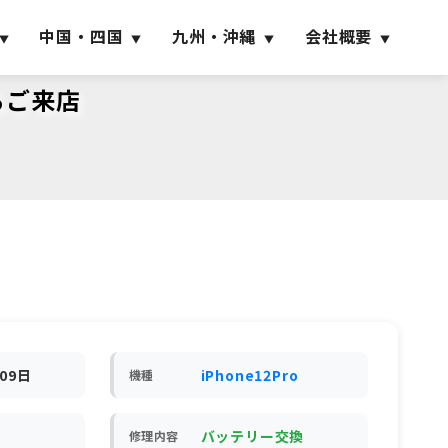
中国・四国
九州・沖縄
会社概要
らご来店
月09日
iPhone12Pro
機種
バッテリー交換
修理内容