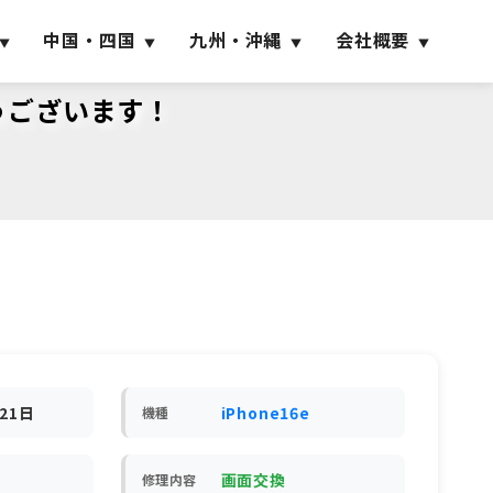
中国・四国
九州・沖縄
会社概要
とうございます！
月21日
iPhone16e
機種
画面交換
修理内容